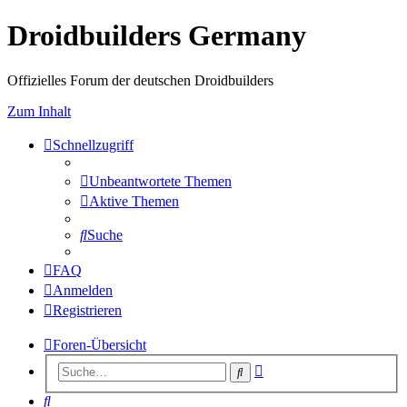
Droidbuilders Germany
Offizielles Forum der deutschen Droidbuilders
Zum Inhalt
Schnellzugriff
Unbeantwortete Themen
Aktive Themen
Suche
FAQ
Anmelden
Registrieren
Foren-Übersicht
Erweiterte
Suche
Suche
Suche