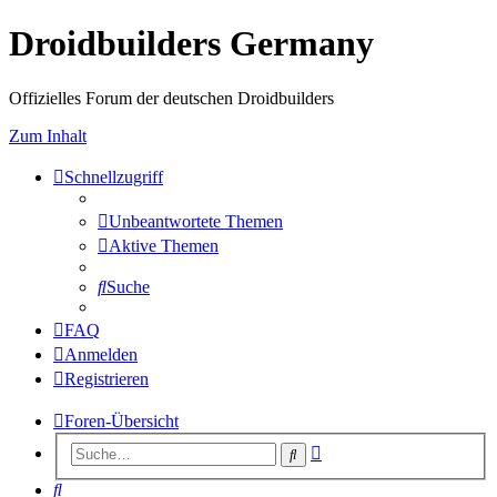
Droidbuilders Germany
Offizielles Forum der deutschen Droidbuilders
Zum Inhalt
Schnellzugriff
Unbeantwortete Themen
Aktive Themen
Suche
FAQ
Anmelden
Registrieren
Foren-Übersicht
Erweiterte
Suche
Suche
Suche