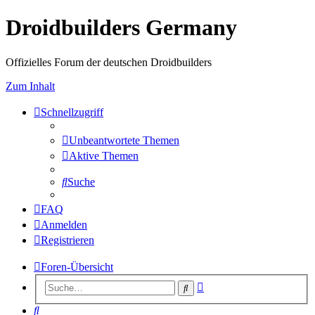
Droidbuilders Germany
Offizielles Forum der deutschen Droidbuilders
Zum Inhalt
Schnellzugriff
Unbeantwortete Themen
Aktive Themen
Suche
FAQ
Anmelden
Registrieren
Foren-Übersicht
Erweiterte
Suche
Suche
Suche