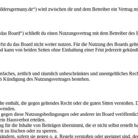
ldersgermany.de“) wird zwischen dir und dem Betreiber ein Vertrag m
as Board“) schließt du einen Nutzungsvertrag mit dem Betreiber des B
fst du das Board nicht weiter nutzen. Für die Nutzung des Boards gelten
 kann von beiden Seiten ohne Einhaltung einer Frist jederzeit gekünd
 einfaches, zeitlich und räumlich unbeschränktes und unentgeltliches R
ch Kündigung des Nutzungsvertrages bestehen.
alte enthält, die gegen geltendes Recht oder die guten Sitten verstoßen. 
rwenden.
n gegen diese Nutzungsbedingungen oder anderer im Board veröffentli
in Hausverbot erteilen.
für die Inhalte von Beiträgen übernimmt, die er nicht selbst erstellt 
it zu löschen oder zu sperren.
uändern, sofern sie gegen o. g. Regeln verstoßen oder geeignet sind, 