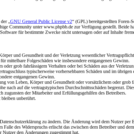
 der „
GNU General Public License v2
“ (GPL) bereitgestellten Foren
hige Community unter www.phpbb.de zur Verfügung gestellt. Beide hab
oftware für bestimmte Zwecke nicht untersagen oder auf Inhalte frem
rper und Gesundheit und der Verletzung wesentlicher Vertragspflichten
ch für mittelbare Folgeschäden wie insbesondere entgangenen Gewinn.
em oder grob fahrlässigem Verhalten oder bei Schäden aus der Verletz
i Vertragsschluss typischerweise vorhersehbaren Schäden und im übrigen
besondere entgangenen Gewinn.
ng von Leben, Körper und Gesundheit oder vorsätzlichem oder grob fah
e nach auf die vertragstypischen Durchschnittsschäden begrenzt. Dies
h zugunsten der Mitarbeiter und Erfüllungsgehilfen des Betreibers.
bleiben unberührt.
e Datenschutzerklärung zu ändern. Die Änderung wird dem Nutzer per E-
m Falle des Widerspruchs erlischt das zwischen dem Betreiber und dem 
er Nutzer den Änderungen zugestimmt hat.