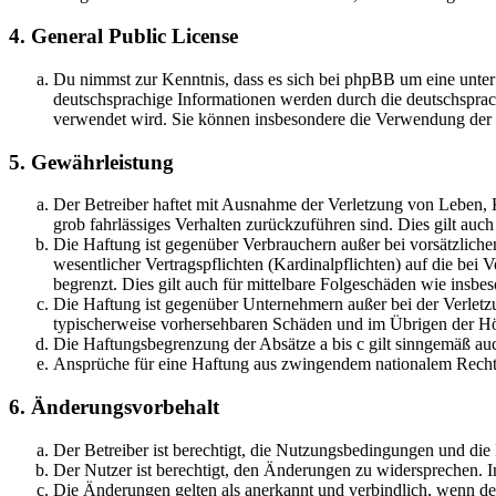
4. General Public License
Du nimmst zur Kenntnis, dass es sich bei phpBB um eine unter
deutschsprachige Informationen werden durch die deutschsprac
verwendet wird. Sie können insbesondere die Verwendung der S
5. Gewährleistung
Der Betreiber haftet mit Ausnahme der Verletzung von Leben, Kö
grob fahrlässiges Verhalten zurückzuführen sind. Dies gilt au
Die Haftung ist gegenüber Verbrauchern außer bei vorsätzlich
wesentlicher Vertragspflichten (Kardinalpflichten) auf die be
begrenzt. Dies gilt auch für mittelbare Folgeschäden wie ins
Die Haftung ist gegenüber Unternehmern außer bei der Verletzu
typischerweise vorhersehbaren Schäden und im Übrigen der Höh
Die Haftungsbegrenzung der Absätze a bis c gilt sinngemäß auc
Ansprüche für eine Haftung aus zwingendem nationalem Recht 
6. Änderungsvorbehalt
Der Betreiber ist berechtigt, die Nutzungsbedingungen und di
Der Nutzer ist berechtigt, den Änderungen zu widersprechen. I
Die Änderungen gelten als anerkannt und verbindlich, wenn d