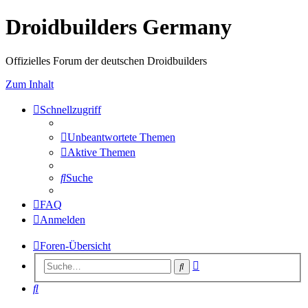
Droidbuilders Germany
Offizielles Forum der deutschen Droidbuilders
Zum Inhalt
Schnellzugriff
Unbeantwortete Themen
Aktive Themen
Suche
FAQ
Anmelden
Foren-Übersicht
Erweiterte
Suche
Suche
Suche