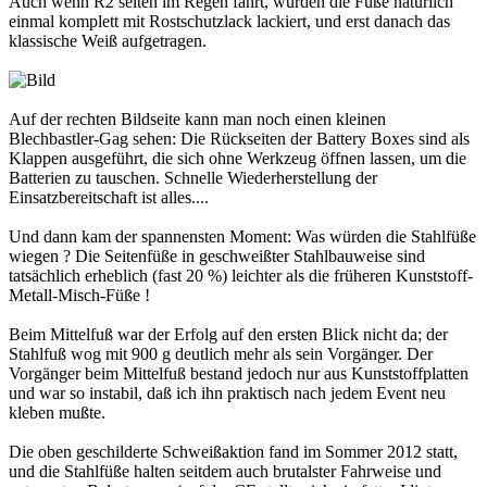
Auch wenn R2 selten im Regen fährt, wurden die Füße natürlich
einmal komplett mit Rostschutzlack lackiert, und erst danach das
klassische Weiß aufgetragen.
Auf der rechten Bildseite kann man noch einen kleinen
Blechbastler-Gag sehen: Die Rückseiten der Battery Boxes sind als
Klappen ausgeführt, die sich ohne Werkzeug öffnen lassen, um die
Batterien zu tauschen. Schnelle Wiederherstellung der
Einsatzbereitschaft ist alles....
Und dann kam der spannensten Moment: Was würden die Stahlfüße
wiegen ? Die Seitenfüße in geschweißter Stahlbauweise sind
tatsächlich erheblich (fast 20 %) leichter als die früheren Kunststoff-
Metall-Misch-Füße !
Beim Mittelfuß war der Erfolg auf den ersten Blick nicht da; der
Stahlfuß wog mit 900 g deutlich mehr als sein Vorgänger. Der
Vorgänger beim Mittelfuß bestand jedoch nur aus Kunststoffplatten
und war so instabil, daß ich ihn praktisch nach jedem Event neu
kleben mußte.
Die oben geschilderte Schweißaktion fand im Sommer 2012 statt,
und die Stahlfüße halten seitdem auch brutalster Fahrweise und