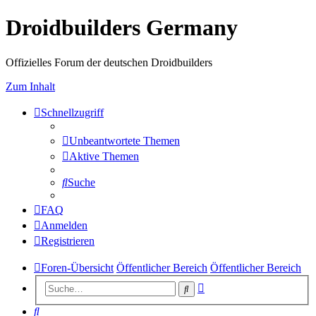
Droidbuilders Germany
Offizielles Forum der deutschen Droidbuilders
Zum Inhalt
Schnellzugriff
Unbeantwortete Themen
Aktive Themen
Suche
FAQ
Anmelden
Registrieren
Foren-Übersicht
Öffentlicher Bereich
Öffentlicher Bereich
Erweiterte
Suche
Suche
Suche