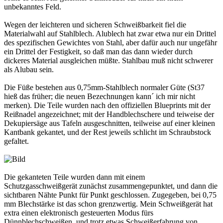
unbekanntes Feld.
Wegen der leichteren und sicheren Schweißbarkeit fiel die
Materialwahl auf Stahlblech. Alublech hat zwar etwa nur ein Drittel
des spezifischen Gewichtes von Stahl, aber dafür auch nur ungefähr
ein Drittel der Festigkeit, so daß man das dann wieder durch
dickeres Material ausgleichen müßte. Stahlbau muß nicht schwerer
als Alubau sein.
Die Füße bestehen aus 0,75mm-Stahlblech normaler Güte (St37
hieß das früher; die neuen Bezechnungen kann´ ich mir nicht
merken). Die Teile wurden nach den offiziellen Blueprints mit der
Reißnadel angezeichnet; mit der Handblechschere und teiweise der
Dekupiersäge aus Tafeln ausgeschnitten, teilweise auf einer kleinen
Kantbank gekantet, und der Rest jeweils schlicht im Schraubstock
gefaltet.
Die gekanteten Teile wurden dann mit einem
Schutzgasschweißgerät zunächst zusammengepunktet, und dann die
sichtbaren Nähte Punkt für Punkt geschlossen. Zugegeben, bei 0,75
mm Blechstärke ist das schon grenzwertig. Mein Schweißgerät hat
extra einen elektronisch gesteuerten Modus fürs
Dünnblechschweißen, und trotz etwas Schweißerfahrung von