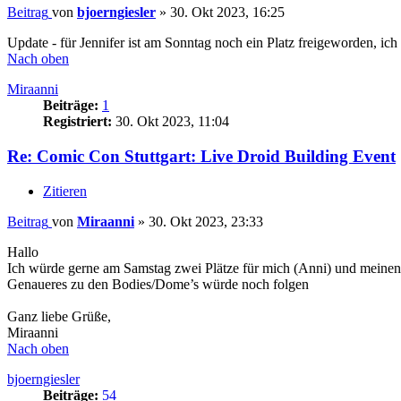
Beitrag
von
bjoerngiesler
»
30. Okt 2023, 16:25
Update - für Jennifer ist am Sonntag noch ein Platz freigeworden, ich h
Nach oben
Miraanni
Beiträge:
1
Registriert:
30. Okt 2023, 11:04
Re: Comic Con Stuttgart: Live Droid Building Event
Zitieren
Beitrag
von
Miraanni
»
30. Okt 2023, 23:33
Hallo
Ich würde gerne am Samstag zwei Plätze für mich (Anni) und meinen
Genaueres zu den Bodies/Dome’s würde noch folgen
Ganz liebe Grüße,
Miraanni
Nach oben
bjoerngiesler
Beiträge:
54