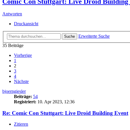
Comic Con Stuttgart: Live Droid Building
Antworten
Druckansicht
Erweiterte Suche
Suche
35 Beiträge
Vorherige
1
2
3
4
Nächste
bjoerngiesler
Beiträge:
54
Registriert:
10. Apr 2023, 12:36
Re: Comic Con Stuttgart: Live Droid Building Event
Zitieren