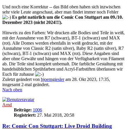
Und noch eine Korrektur -- das Bild oben haben sich inzwischen
sehr viele Leute angeschaut, aber man findet immer noch Fehler
Es geht natürlich um die Comic Con Stuttgart am 09./10.
Dezember 2023 (nicht 2024!!!).
Hinweis zu den Farben: Wir drucken alle Bodies und Teile in weiß,
mit der Ausnahme von R7 (schwarz), BT-1 (schwarz) und MAX
(rot). Alle Domes werden ebenfalls in weiß gedruckt, mit der
Ausnahme von Classic R2 (satin silver), Baby R2 (satin silver), R7
(schwarz), BT-1 (schwarz) und MAX (rot). Diese Angaben sind
aber ohne Gewähr und hängen von der Verfügbarkeit von Filament
ab. Die Teile sind komplett unbemalt. Die farbliche Gestaltung mit
handelsüblichen Sprühfarben und Acryl-Farbstiften überlassen wir
Euch für zuhause
Zuletzt geändert von
bjoerngiesler
am 28. Okt 2023, 17:35,
insgesamt 2-mal geändert.
Nach oben
Arnd
Beiträge:
1006
Registriert:
27. Mai 2018, 20:58
Re: Comic Con Stuttgart: Live Droid Building