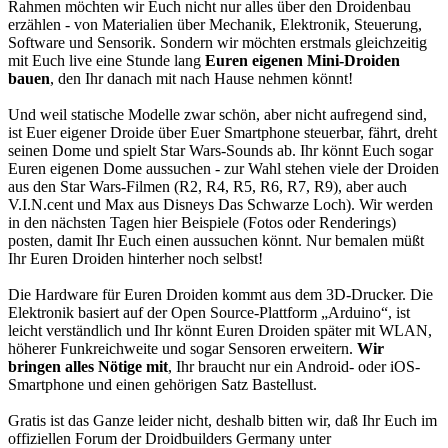
Rahmen möchten wir Euch nicht nur alles über den Droidenbau
erzählen - von Materialien über Mechanik, Elektronik, Steuerung,
Software und Sensorik. Sondern wir möchten erstmals gleichzeitig
mit Euch live eine Stunde lang
Euren eigenen Mini-Droiden
bauen
, den Ihr danach mit nach Hause nehmen könnt!
Und weil statische Modelle zwar schön, aber nicht aufregend sind,
ist Euer eigener Droide über Euer Smartphone steuerbar, fährt, dreht
seinen Dome und spielt Star Wars-Sounds ab. Ihr könnt Euch sogar
Euren eigenen Dome aussuchen - zur Wahl stehen viele der Droiden
aus den Star Wars-Filmen (R2, R4, R5, R6, R7, R9), aber auch
V.I.N.cent und Max aus Disneys Das Schwarze Loch). Wir werden
in den nächsten Tagen hier Beispiele (Fotos oder Renderings)
posten, damit Ihr Euch einen aussuchen könnt. Nur bemalen müßt
Ihr Euren Droiden hinterher noch selbst!
Die Hardware für Euren Droiden kommt aus dem 3D-Drucker. Die
Elektronik basiert auf der Open Source-Plattform „Arduino“, ist
leicht verständlich und Ihr könnt Euren Droiden später mit WLAN,
höherer Funkreichweite und sogar Sensoren erweitern.
Wir
bringen alles Nötige mit
, Ihr braucht nur ein Android- oder iOS-
Smartphone und einen gehörigen Satz Bastellust.
Gratis ist das Ganze leider nicht, deshalb bitten wir, daß Ihr Euch im
offiziellen Forum der Droidbuilders Germany unter