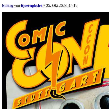
Beitrag
von
bjoerngiesler
»
25. Okt 2023, 14:19