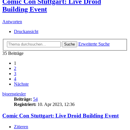
Comic Con Stuttgart: Live Droid
Building Event
Antworten
Druckansicht
Erweiterte Suche
Suche
35 Beiträge
1
2
3
4
Nächste
bjoerngiesler
Beiträge:
54
Registriert:
10. Apr 2023, 12:36
Comic Con Stuttgart: Live Droid Building Event
Zitieren