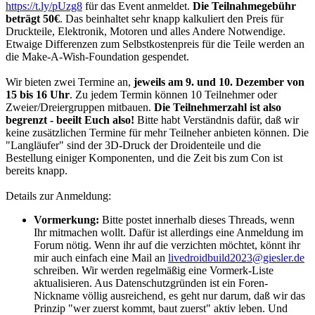
https://t.ly/pUzg8
für das Event anmeldet.
Die Teilnahmegebühr
beträgt 50€
. Das beinhaltet sehr knapp kalkuliert den Preis für
Druckteile, Elektronik, Motoren und alles Andere Notwendige.
Etwaige Differenzen zum Selbstkostenpreis für die Teile werden an
die Make-A-Wish-Foundation gespendet.
Wir bieten zwei Termine an,
jeweils am 9. und 10. Dezember von
15 bis 16 Uhr
. Zu jedem Termin können 10 Teilnehmer oder
Zweier/Dreiergruppen mitbauen.
Die Teilnehmerzahl ist also
begrenzt - beeilt Euch also!
Bitte habt Verständnis dafür, daß wir
keine zusätzlichen Termine für mehr Teilneher anbieten können. Die
"Langläufer" sind der 3D-Druck der Droidenteile und die
Bestellung einiger Komponenten, und die Zeit bis zum Con ist
bereits knapp.
Details zur Anmeldung:
Vormerkung:
Bitte postet innerhalb dieses Threads, wenn
Ihr mitmachen wollt. Dafür ist allerdings eine Anmeldung im
Forum nötig. Wenn ihr auf die verzichten möchtet, könnt ihr
mir auch einfach eine Mail an
livedroidbuild2023@giesler.de
schreiben. Wir werden regelmäßig eine Vormerk-Liste
aktualisieren. Aus Datenschutzgründen ist ein Foren-
Nickname völlig ausreichend, es geht nur darum, daß wir das
Prinzip "wer zuerst kommt, baut zuerst" aktiv leben. Und