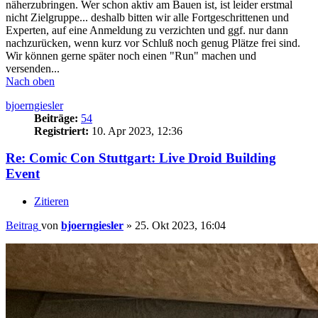
näherzubringen. Wer schon aktiv am Bauen ist, ist leider erstmal
nicht Zielgruppe... deshalb bitten wir alle Fortgeschrittenen und
Experten, auf eine Anmeldung zu verzichten und ggf. nur dann
nachzurücken, wenn kurz vor Schluß noch genug Plätze frei sind.
Wir können gerne später noch einen "Run" machen und
versenden...
Nach oben
bjoerngiesler
Beiträge:
54
Registriert:
10. Apr 2023, 12:36
Re: Comic Con Stuttgart: Live Droid Building
Event
Zitieren
Beitrag
von
bjoerngiesler
»
25. Okt 2023, 16:04