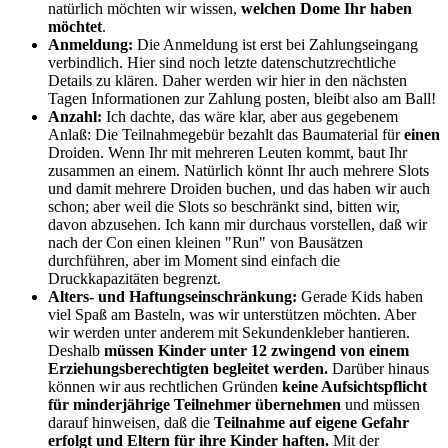
natürlich möchten wir wissen,
welchen Dome Ihr haben
möchtet
.
Anmeldung:
Die Anmeldung ist erst bei Zahlungseingang
verbindlich. Hier sind noch letzte datenschutzrechtliche
Details zu klären. Daher werden wir hier in den nächsten
Tagen Informationen zur Zahlung posten, bleibt also am Ball!
Anzahl:
Ich dachte, das wäre klar, aber aus gegebenem
Anlaß: Die Teilnahmegebür bezahlt das Baumaterial für
einen
Droiden. Wenn Ihr mit mehreren Leuten kommt, baut Ihr
zusammen an einem. Natürlich könnt Ihr auch mehrere Slots
und damit mehrere Droiden buchen, und das haben wir auch
schon; aber weil die Slots so beschränkt sind, bitten wir,
davon abzusehen. Ich kann mir durchaus vorstellen, daß wir
nach der Con einen kleinen "Run" von Bausätzen
durchführen, aber im Moment sind einfach die
Druckkapazitäten begrenzt.
Alters- und Haftungseinschränkung:
Gerade Kids haben
viel Spaß am Basteln, was wir unterstützen möchten. Aber
wir werden unter anderem mit Sekundenkleber hantieren.
Deshalb
müssen Kinder unter 12 zwingend von einem
Erziehungsberechtigten begleitet werden.
Darüber hinaus
können wir aus rechtlichen Gründen
keine Aufsichtspflicht
für minderjährige Teilnehmer übernehmen
und müssen
darauf hinweisen, daß die
Teilnahme auf eigene Gefahr
erfolgt und Eltern für ihre Kinder haften.
Mit der