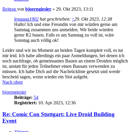
Beitrag
von
bjoerngiesler
»
29. Okt 2023, 13:11
lenaaaa1902
hat geschrieben:
↑
29. Okt 2023, 12:38
Hallo! Ich und eine Freundin von mir würden gerne am
Samstag zusammen uns anmelden. Wir beide würden
gerne R2 bauen. Falls es am Samstag zu voll ist, wäre
Sonntag auch völlig ok!
Leider sind wir im Moment an beiden Tagen komplett voll, es tut
mir leid. Ich habe allerdings ein paar Anmeldungen, bei denen ich
noch nachfrage, ob gemeinsames Bauen an einem Droiden möglich
ist, anstatt für jeden Teilnehmer einen Bausatz verwenden zu
müssen. Ich habe Dich auf die Nachrückliste gesetzt und werde
bescheid sagen, wenn wieder ein Slot aufgeht.
Nach oben
bjoerngiesler
Beiträge:
54
Registriert:
10. Apr 2023, 12:36
Re: Comic Con Stuttgart: Live Droid Building
Event
Zitieren